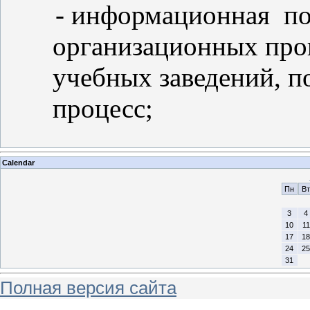
- информационная под
организационных про
учебных заведений, 
процесс;
Calendar
Пн
Вт
3
4
10
11
17
18
24
25
31
Полная версия сайта