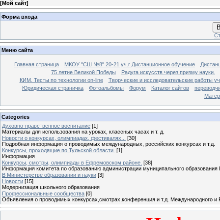
[
Мой сайт
]
Форма входа
В
Ст
Меню сайта
Главная страница
МКОУ "СШ №8" 20-21 уч.г Дистанционное обучение
Дистанц
75 летие Великой Победы
Радуга искусств через призму науки.
КИМ. Тесты по технологии on-line
Творческие и исследовательские работы у
Юридическая страничка
Фотоальбомы
Форум
Каталог сайтов
переводч
Матер
Categories
Духовно-нравственное воспитание
[1]
Материалы для использования на уроках, классных часах и т. д.
Новости о конкурсах, олимпиадах, фестивалях...
[30]
Подробная информация о проводимых международных, российских конкурсах и т.д.
Конкурсы, проходящие по Тульской области.
[1]
Информация
Конкурсы, смотры, олимпиады в Ефремовском районе.
[38]
Информация комитета по образованию администрации муниципального образования 
В Министерстве образовании и науки
[3]
Новости
[15]
Модернизация школьного образования
Профессиональные сообщества
[0]
Объявления о проводимых конкурсах,смотрах,конференция и т.д. Международного и 