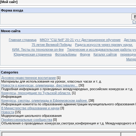
[
Мой сайт
]
Форма входа
В
Ст
Меню сайта
Главная страница
МКОУ "СШ №8" 20-21 уч.г Дистанционное обучение
Дистанц
75 летие Великой Победы
Радуга искусств через призму науки.
КИМ. Тесты по технологии on-line
Творческие и исследовательские работы у
Юридическая страничка
Фотоальбомы
Форум
Каталог сайтов
переводч
Матер
Categories
Духовно-нравственное воспитание
[1]
Материалы для использования на уроках, классных часах и т. д.
Новости о конкурсах, олимпиадах, фестивалях...
[30]
Подробная информация о проводимых международных, российских конкурсах и т.д.
Конкурсы, проходящие по Тульской области.
[1]
Информация
Конкурсы, смотры, олимпиады в Ефремовском районе.
[38]
Информация комитета по образованию администрации муниципального образования 
В Министерстве образовании и науки
[3]
Новости
[15]
Модернизация школьного образования
Профессиональные сообщества
[0]
Объявления о проводимых конкурсах,смотрах,конференция и т.д. Международного и 