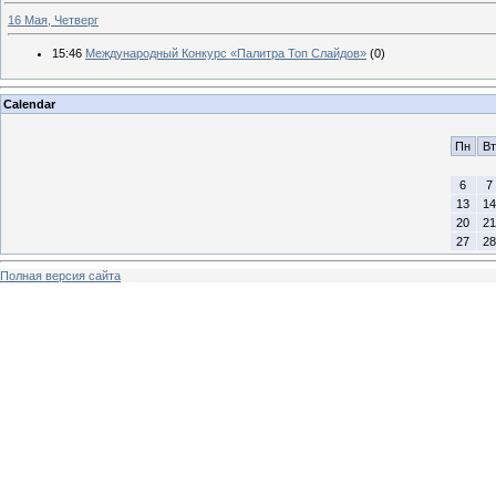
16 Мая, Четверг
15:46
Международный Конкурс «Палитра Топ Слайдов»
(0)
Calendar
Пн
Вт
6
7
13
14
20
21
27
28
Полная версия сайта