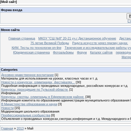
[
Мой сайт
]
Форма входа
В
Ст
Меню сайта
Главная страница
МКОУ "СШ №8" 20-21 уч.г Дистанционное обучение
Дистанц
75 летие Великой Победы
Радуга искусств через призму науки.
КИМ. Тесты по технологии on-line
Творческие и исследовательские работы у
Юридическая страничка
Фотоальбомы
Форум
Каталог сайтов
переводч
Матер
Categories
Духовно-нравственное воспитание
[1]
Материалы для использования на уроках, классных часах и т. д.
Новости о конкурсах, олимпиадах, фестивалях...
[30]
Подробная информация о проводимых международных, российских конкурсах и т.д.
Конкурсы, проходящие по Тульской области.
[1]
Информация
Конкурсы, смотры, олимпиады в Ефремовском районе.
[38]
Информация комитета по образованию администрации муниципального образования 
В Министерстве образовании и науки
[3]
Новости
[15]
Модернизация школьного образования
Профессиональные сообщества
[0]
Объявления о проводимых конкурсах,смотрах,конференция и т.д. Международного и 
Главная
»
2013
»
Май