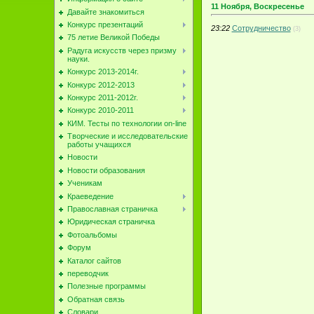
11 Ноября, Воскресенье
Давайте знакомиться
Конкурс презентаций
23:22
Сотрудничество
(3)
75 летие Великой Победы
Радуга искусств через призму
науки.
Конкурс 2013-2014г.
Конкурс 2012-2013
Конкурс 2011-2012г.
Конкурс 2010-2011
КИМ. Тесты по технологии on-line
Творческие и исследовательские
работы учащихся
Новости
Новости образования
Ученикам
Краеведение
Православная страничка
Юридическая страничка
Фотоальбомы
Форум
Каталог сайтов
переводчик
Полезные программы
Обратная связь
Словари