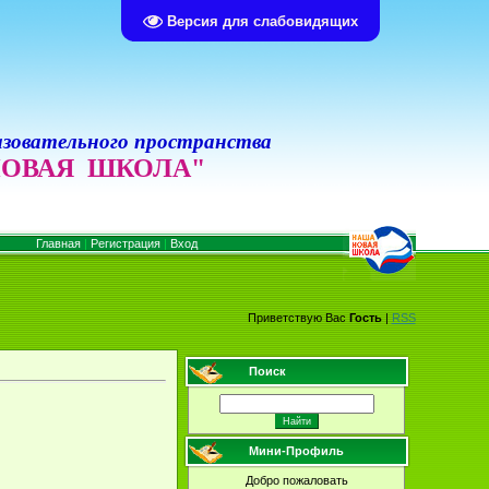
Версия для слабовидящих
зовательного пространства
ОВАЯ ШКОЛА"
Главная
|
Регистрация
|
Вход
Приветствую Вас
Гость
|
RSS
Поиск
Мини-Профиль
Добро пожаловать