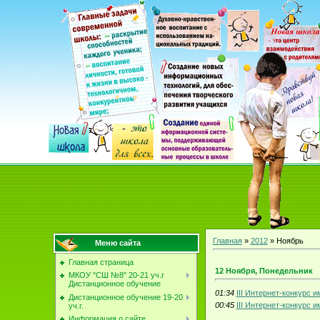
Главная
»
2012
»
Ноябрь
Меню сайта
Главная страница
12 Ноября, Понедельник
МКОУ "СШ №8" 20-21 уч.г
Дистанционное обучение
01:34
III Интернет-конкурс и
Дистанционное обучение 19-20
00:45
III Интернет-конкурс и
уч.г.
Информация о сайте