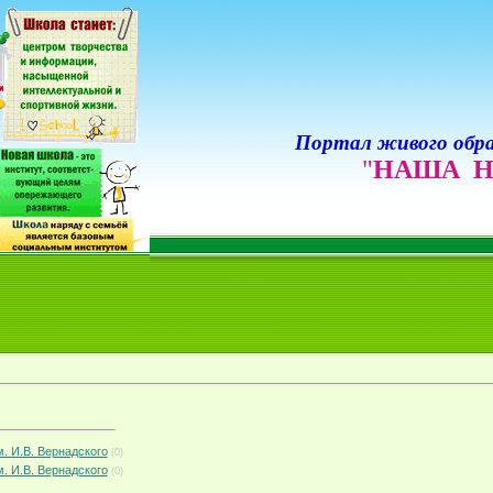
Портал живого обра
"
НАША Н
м. И.В. Вернадского
(0)
м. И.В. Вернадского
(0)