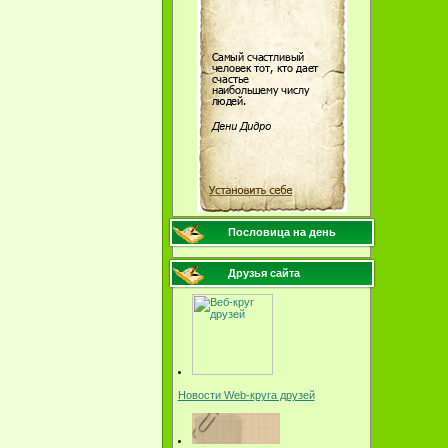
Пословица на день
Друзья сайта
Новости Web-круга друзей