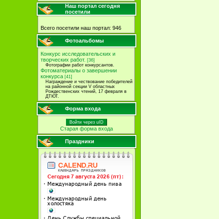
Наш портал сегодня
посетили
Всего посетили наш портал: 946
Фотоальбомы
Конкурс исследовательских и
творческих работ.
[36]
Фотографии работ конкурсантов.
Фотоматериалы о завершении
конкурса
[41]
Награждение и чествование победителей
на районной секции V областных
Рождественских чтений, 17 февраля в
ДТЮТ.
Форма входа
Войти через uID
Старая форма входа
Праздники