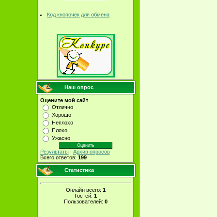
Код кнопочек для обмена
Наш опрос
Оцените мой сайт
Отлично
Хорошо
Неплохо
Плохо
Ужасно
Результаты
|
Архив опросов
Всего ответов:
199
Статистика
Онлайн всего:
1
Гостей:
1
Пользователей:
0